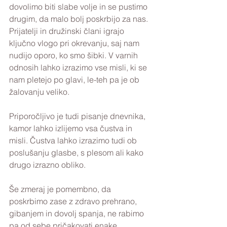
dovolimo biti slabe volje in se pustimo 
drugim, da malo bolj poskrbijo za nas. 
Prijatelji in družinski člani igrajo 
ključno vlogo pri okrevanju, saj nam 
nudijo oporo, ko smo šibki. V varnih 
odnosih lahko izrazimo vse misli, ki se 
nam pletejo po glavi, le-teh pa je ob 
žalovanju veliko.
Priporočljivo je tudi pisanje dnevnika, 
kamor lahko izlijemo vsa čustva in 
misli. Čustva lahko izrazimo tudi ob 
poslušanju glasbe, s plesom ali kako 
drugo izrazno obliko. 
Še zmeraj je pomembno, da 
poskrbimo zase z zdravo prehrano, 
gibanjem in dovolj spanja, ne rabimo 
pa od sebe pričakovati enake 