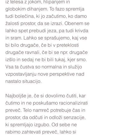
iz telesa z jokom, hlipanjem in 
globokim dihanjem. To fazo spremlja 
tudi bolečina, ki jo začutimo, ko damo 
žalosti prostor, da se izrazi. Obenem se 
lahko spet prebudi jeza, pa tudi krivda 
in sram. Lahko se sprašujemo, kaj vse 
bi bilo drugače, če bi v preteklosti 
drugače ravnali, če bi se npr. drugače 
izšlo in sedaj ne bi bili tukaj, kjer smo. 
Vsa ta čustva so normalna in služijo 
vzpostavljanju nove perspektive nad 
nastalo situacijo.
Najboljše je, če si dovolimo čutiti, kar 
čutimo in ne poskušamo racionalizirati 
preveč. Telo namreč potrebuje čas in 
prostor, da odčuti in odloži senzacije, 
ki spremljajo izgubo. Od sebe ne 
rabimo zahtevati preveč, lahko si 