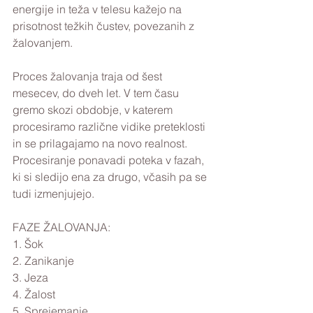
energije in teža v telesu kažejo na 
prisotnost težkih čustev, povezanih z 
žalovanjem.
Proces žalovanja traja od šest 
mesecev, do dveh let. V tem času 
gremo skozi obdobje, v katerem 
procesiramo različne vidike preteklosti 
in se prilagajamo na novo realnost. 
Procesiranje ponavadi poteka v fazah, 
ki si sledijo ena za drugo, včasih pa se 
tudi izmenjujejo.
FAZE ŽALOVANJA:
1. Šok
2. Zanikanje
3. Jeza
4. Žalost
5. Sprejemanje