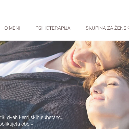
O MENI
PSIHOTERAPIJA
SKUPINA ZA ŽENS
stik dveh kemijskih substanc.
oblikujeta obe.«