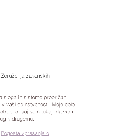
 Združenja zakonskih in
 sloga in sisteme prepričanj,
i v vaši edinstvenosti. Moje delo
potrebno, saj sem tukaj, da vam
rug k drugemu.
u
Pogosta vprašanja o