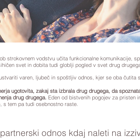
a ob strokovnem vodstvu učita funkcionalne komunikacije, s
hičen svet in dobita tudi globlji pogled v svet drug drugeg
tvariti varen, ljubeč in spoštljiv odnos, kjer se oba čutita s
tnerja ugotovita, zakaj sta izbrala drug drugega, da spozna
nenja drug drugega.
Eden od bistvenih pogojev za pristen i
e, s tem pa tudi osebnostno raste.
partnerski odnos kdaj naleti na izziv