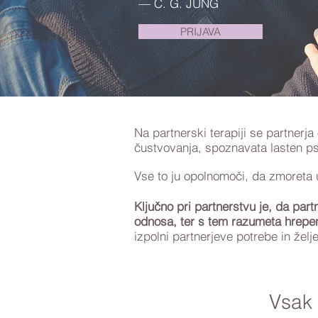
— C. G. JUNG
PRIJAVA
Na partnerski terapiji se partnerj
čustvovanja, spoznavata lasten psi
Vse to ju opolnomoči, da zmoreta us
Ključno pri partnerstvu je, da par
odnosa, ter s tem razumeta hrepe
izpolni partnerjeve potrebe in želj
Vsak 