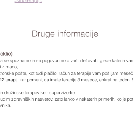
psihoterapiji.
Druge informacije
klic)
,
 da se spoznamo in se pogovorimo o vaših težavah, glede katerih v
ti z mano,
ronske pošte, kot tudi plačilo; račun za terapije vam pošiljam mese
12 terapij
, kar pomeni, da imate terapije 3 mesece, enkrat na teden, 
n družinske terapevtke - supervizorke
nudim zdravniških nasvetov, zato lahko v nekaterih primerih, ko je
vnika.