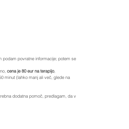
am podam povratne informacije; potem se
čno,
cena je 80 eur na terapijo
,
50 minut (lahko manj ali več, glede na
 potrebna dodatna pomoč, predlagam, da v