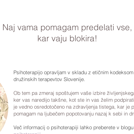
Naj vama pomagam predelati vse,
kar vaju blokira!
Psihoterapijo opravljam v skladu z etičnim kodeksom
družinskih terapevtov Slovenije.
Ob tem pa zmeraj spoštujem vaše izbire življenjskega
ker vas naredijo takšne, kot ste in vas želim podpirat
je vedno osredotočeno na zdravljenja tistega, kar je 
pomagam na ljubečem popotovanju nazaj k sebi in d
Več informacij o psihoterapiji lahko preberete v blog