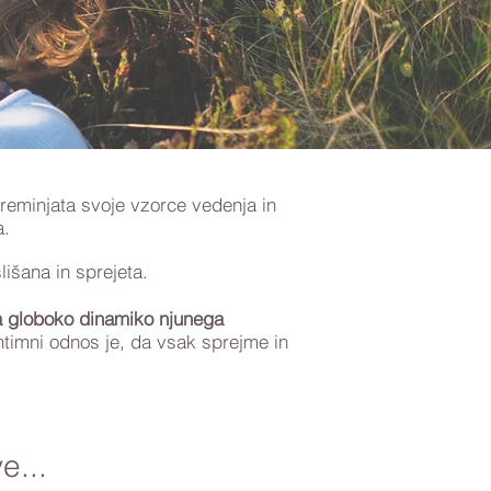
preminjata svoje vzorce vedenja in
a.
lišana in sprejeta.
ta globoko dinamiko njunega
ntimni odnos je, da vsak sprejme in
e...