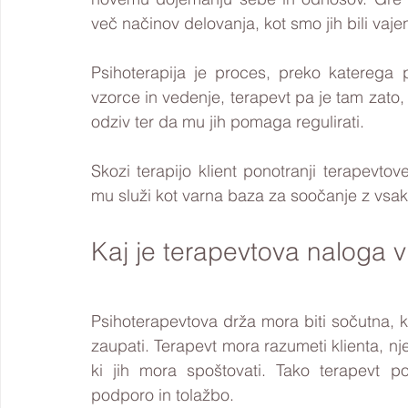
več načinov delovanja, kot smo jih bili vajen
Psihoterapija je proces, preko katerega 
vzorce in vedenje, terapevt pa je tam zato
odziv ter da mu jih pomaga regulirati. 
Skozi terapijo klient ponotranji terapevtov
mu služi kot varna baza za soočanje z vsako
Kaj je terapevtova naloga 
Psihoterapevtova drža mora biti sočutna, 
zaupati. Terapevt mora razumeti klienta, nje
ki jih mora spoštovati. Tako terapevt po
podporo in tolažbo. 