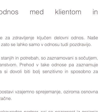
odnos med klientom in 
je za zdravljenje ključen delovni odnos. Naše 
zato se lahko samo v odnosu tudi pozdravijo. 
stanjih in potrebah, so zaznamovani s sočutjem, 
janstvom. Prehod v take odnose pa zaznamuje 
 si dovoli biti bolj senzitivno in sposobno za 
postavi vzajemno sprejemanje, oziroma osnovna 
začne. 
akovreden partner, saj se pozornost iz grajenja 