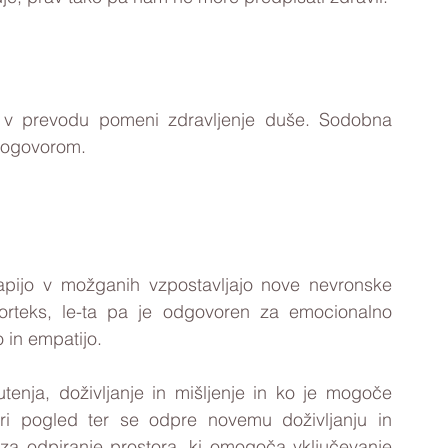
in v prevodu pomeni zdravljenje duše. Sodobna 
 pogovorom. 
rapijo v možganih vzpostavljajo nove nevronske 
korteks, le-ta pa je odgovoren za emocionalno 
 in empatijo. 
enja, doživljanje in mišljenje in ko je mogoče 
ri pogled ter se odpre novemu doživljanju in 
a odpiranje prostora, ki omogoča vključevanje 