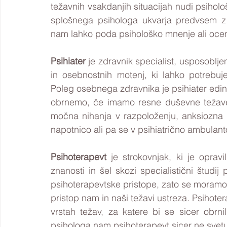
težavnih vsakdanjih situacijah nudi psihološ
splošnega psihologa ukvarja predvsem z
nam lahko poda psihološko mnenje ali oceno
Psihiater
 je zdravnik specialist, usposoblj
in osebnostnih motenj, ki lahko potrebujejo
Poleg osebnega zdravnika je psihiater edini
obrnemo, če imamo resne duševne težave, k
močna nihanja v razpoloženju, anksiozna 
napotnico ali pa se v psihiatrično ambulan
Psihoterapevt 
je strokovnjak, ki je oprav
znanosti in šel skozi specialistični študij 
psihoterapevtske pristope, zato se moramo 
pristop nam in naši težavi ustreza. 
Psihoter
vrstah težav, za katere bi se sicer obrnil