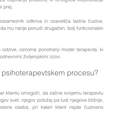
i prej. 
posameznik odkriva in ozavešča lastna čustva, 
, da mu nanje ponudi drugačen, bolj funkcionalen 
e odzive, oziroma ponotranji model terapevta, ki 
dnevnimi življenjskimi izzivi.
v psihoterapevtskem procesu?
kar klientu omogoči, da začne svojemu terapevtu 
gov svet, njegov položaj pa tudi njegove bližnje, 
stane oseba, pri kateri klient najde čustveno 