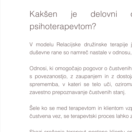
Kakšen je delovni 
psihoterapevtom?
V modelu Relacijske družinske terapije 
duševne rane so namreč nastale v odnosu, 
Odnosi, ki omogočajo pogovor o čustvenih 
s povezanostjo, z zaupanjem in z dosto
sprememba, v kateri se telo uči, oziroma
zavestno prepoznavanje čustvenih stanj. 
Šele ko se med terapevtom in klientom vz
čustvena vez, se terapevtski proces lahko 
Skozi srečanja terapevt postane klientu en