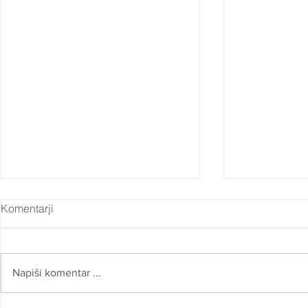
Komentarji
Napiši komentar ...
Kako bolje čutiti sebe?
Ostati v odn