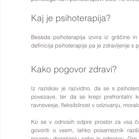
Kaj je psihoterapija?
Beseda psihoterapija izvira iz grščine 
definicija psihoterapije pa je zdravljenje s
Kako pogovor zdravi?
Iz raziskav je razvidno, da se s psihote
povezave, ter da se krepi prefrontalni 
ravnovesje, fleksibilnost v odzivanju, moralo
Ko se v odnosih odpre prostor za vsa čut
govoriti o vsem, lahko posameznik razši
novemu dojemanju sebe in odnosov. Gre z