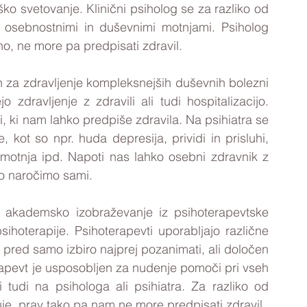
ko svetovanje. Klinični psiholog se za razliko od 
 osebnostnimi in duševnimi motnjami. 
Psiholog 
, ne more pa predpisati zdravil. 
en za zdravljenje kompleksnejših duševnih bolezni 
 zdravljenje z zdravili ali tudi hospitalizacijo. 
, ki nam lahko predpiše zdravila. 
Na psihiatra se 
ot so npr. huda depresija, prividi in prisluhi, 
motnja ipd. Napoti nas lahko osebni zdravnik z 
to naročimo sami.
il akademsko izobraževanje iz psihoterapevtske 
psihoterapije. 
Psihoterapevti uporabljajo različne 
pred samo izbiro najprej pozanimati, ali določen 
apevt je usposobljen za nudenje pomoči pri vseh 
i tudi na psihologa ali psihiatra. Za razliko od 
psihologa nam psihoterapevt sicer ne svetuje, prav tako pa nam ne more predpisati zdravil. 